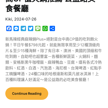
食餐廳
Kiki,
2024-07-26
Facebook
Messenger
Telegram
Twitter
Message
WhatsApp
分
享
新馬辣經典麻辣鍋Plus+絕對是台中高CP值的吃到飽火
鍋！平日午餐$798元起，就能無限享用至少12種頂級肉
片＆至少15種海鮮。除了有日本、澳洲、美國的頂級和牛
吃到飽，自助吧也超豐富－各種新鮮蔬菜、火鍋料，麵
類、安格斯黑牛咖哩飯、麻辣鴨血、豆腐。還有各式冷熱
飲料、紅酒、白酒、汽泡酒、海尼根、台灣啤酒、紅點手
工精釀啤酒、24種口味的哈根達斯和莫凡彼冰淇淋！上
百種料理讓人好滿足～是公益路的必吃美食餐廳！
Continue Reading