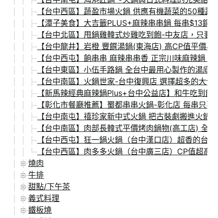
【台中西區】蔬盈市場火鍋 供應有機蔬菜的50種蔬
【潭子美食】大吉籤PLUS+麻辣串串鍋 每串$13
【台中北區】甩鍋雞韓式炒雞吃到飽-中友店，只要$3
【台中龍井】岩橙 豐饌湯鍋(東海店) 高CP值平價小火
【台中西屯】餉串串 麻辣串串香 正宗川味麻辣鍋 超
【台中東區】小伍手路鍋 全台中最用心製作的湯底 
【台中南區】火鍋世家-台中復興店 選擇超多的大份
【新馬辣經典麻辣鍋Plus+台中公益店】和牛吃到飽$
【彰化市餐廳推薦】蜀都串串火鍋-彰化店 每串只要1
【台中南屯】禧珍家新中式火鍋 把古裝劇搬進火鍋店
【台中南區】肉部長韓式平價烤肉鍋物(高工店) 全新
【台中西屯】狂一鍋火鍋（台中漢口店）超香的台式爆
【台中西區】肉多多火鍋（台中廣三店）CP值超高的平
燒肉
牛排
甜點/下午茶
義式料理
鐵板燒