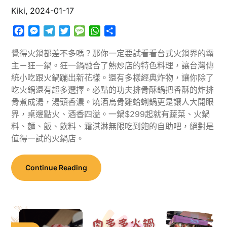
Kiki,
2024-01-17
Facebook
Messenger
Telegram
Twitter
Message
WhatsApp
分
享
覺得火鍋都差不多嗎？那你一定要試看看台式火鍋界的霸
主－狂一鍋。狂一鍋融合了熱炒店的特色料理，讓台灣傳
統小吃跟火鍋蹦出新花樣。還有多樣經典炸物，讓你除了
吃火鍋還有超多選擇。必點的功夫排骨酥鍋把香酥的炸排
骨煮成湯，湯頭香濃。燒酒烏骨雞蛤蜊鍋更是讓人大開眼
界，桌邊點火、酒香四溢。一鍋$299起就有蔬菜、火鍋
料、麵、飯、飲料、霜淇淋無限吃到飽的自助吧，絕對是
值得一試的火鍋店。
Continue Reading