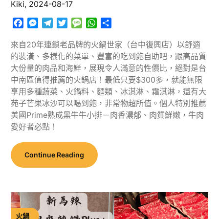
Kiki,
2024-08-17
Facebook
Messenger
Telegram
Twitter
Message
WhatsApp
分
享
來自20年連鎖老品牌的火鍋世家（台中復興店）以舒適
的裝潢、多樣化的菜單、豐富的吃到飽自助吧，跟高品質
大份量的肉品和海鮮，展現令人滿意的性價比，絕對是台
中南區值得推薦的火鍋店！最低只要$300多，就能無限
享用多種蔬菜、火鍋料、麵類、冰淇淋、霜淇淋，還有大
苑子芒果冰沙可以喝到飽，非常物超所值。個人特別推薦
美國Prime熟成黑牛牛小排－肉香濃郁、肉質鮮嫩，牛肉
愛好者必點！
Continue Reading
火鍋