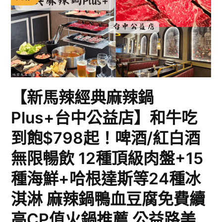
【新馬辣經典麻辣鍋
Plus+台中公益店】和牛吃
到飽$798起！啤酒/紅白酒
無限暢飲 12種頂級肉盤+15
種海鮮+哈根達斯等24種冰
淇淋 麻辣鍋鴨血豆腐免費續
高CP值火鍋推薦 公益路美