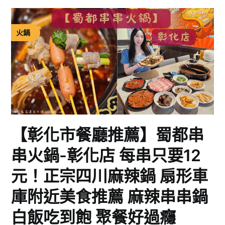
火鍋
【彰化市餐廳推薦】蜀都串
串火鍋-彰化店 每串只要12
元！正宗四川麻辣鍋 扇形車
庫附近美食推薦 麻辣串串鍋
白飯吃到飽 聚餐好過癮