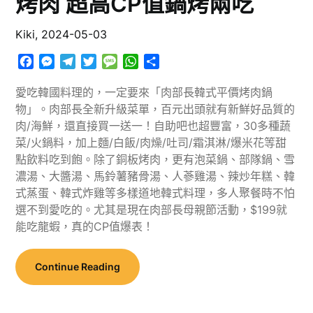
烤肉 超高CP值鍋烤兩吃
Kiki,
2024-05-03
Facebook
Messenger
Telegram
Twitter
Message
WhatsApp
分
享
愛吃韓國料理的，一定要來「肉部長韓式平價烤肉鍋
物」。肉部長全新升級菜單，百元出頭就有新鮮好品質的
肉/海鮮，還直接買一送一！自助吧也超豐富，30多種蔬
菜/火鍋料，加上麵/白飯/肉燥/吐司/霜淇淋/爆米花等甜
點飲料吃到飽。除了銅板烤肉，更有泡菜鍋、部隊鍋、雪
濃湯、大醬湯、馬鈴薯豬骨湯、人蔘雞湯、辣炒年糕、韓
式蒸蛋、韓式炸雞等多樣道地韓式料理，多人聚餐時不怕
選不到愛吃的。尤其是現在肉部長母親節活動，$199就
能吃龍蝦，真的CP值爆表！
Continue Reading