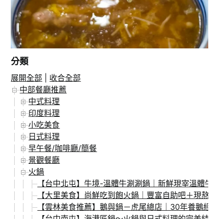
分類
展開全部
|
收合全部
在 Instagram 上追蹤
中部餐廳推薦
中式料理
印度料理
小吃美食
日式料理
早午餐/咖啡廳/簡餐
景觀餐廳
火鍋
【台中北屯】牛境-溫體牛涮涮鍋｜新鮮現宰溫體牛
【大里美食】尚鮮吃到飽火鍋｜豐富自助吧＋現熬湯
【雲林美食推薦】鵝與鍋－虎尾總店｜30年養鵝經
【台中南屯】海港匠鍋～火鍋與日式料理的完美結合