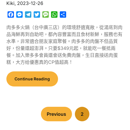
Kiki,
2023-12-26
Facebook
Messenger
Telegram
Twitter
Message
WhatsApp
分
享
肉多多火鍋（台中廣三店）的環境舒適寬敞，從湯底到肉
品海鮮再到自助吧，都內容豐富而且食材新鮮，服務也有
水準，非常適合朋友家庭聚餐。肉多多的肉盤不但品質
好，份量還超澎湃。只要$349元起，就能吃一餐抵兩
餐。加入樂多多會員還會送免費肉盤，生日直接送肉蛋
糕，大方给優惠真的CP值超高！
Continue Reading
Previous
2