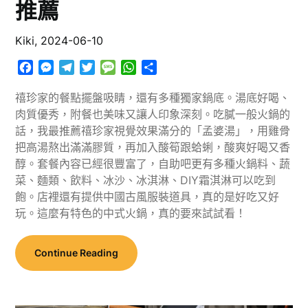
推薦
Kiki,
2024-06-10
Facebook
Messenger
Telegram
Twitter
Message
WhatsApp
分
享
禧珍家的餐點擺盤吸睛，還有多種獨家鍋底。湯底好喝、
肉質優秀，附餐也美味又讓人印象深刻。吃膩一般火鍋的
話，我最推薦禧珍家視覺效果滿分的「孟婆湯」，用雞骨
把高湯熬出滿滿膠質，再加入酸筍跟蛤蜊，酸爽好喝又香
醇。套餐內容已經很豐富了，自助吧更有多種火鍋料、蔬
菜、麵類、飲料、冰沙、冰淇淋、DIY霜淇淋可以吃到
飽。店裡還有提供中國古風服裝道具，真的是好吃又好
玩。這麼有特色的中式火鍋，真的要來試試看！
Continue Reading