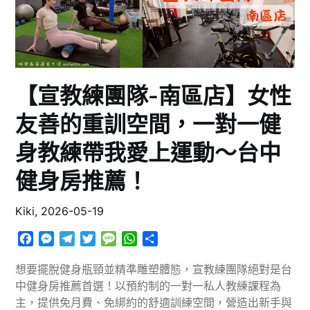
【宣教練團隊-南區店】女性
友善的重訓空間，一對一健
身教練帶我愛上運動～台中
健身房推薦！
Kiki,
2026-05-19
Facebook
Messenger
Telegram
Twitter
Message
WhatsApp
分
享
想要擺脫健身瓶頸並精準雕塑體態，宣教練團隊絕對是台
中健身房推薦首選！以預約制的一對一私人教練課程為
主，提供免月費、免綁約的舒適訓練空間，營造出新手與