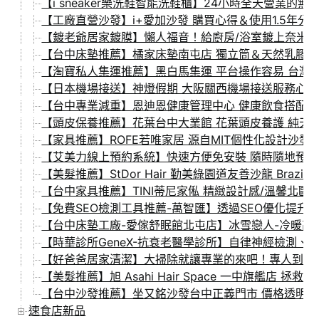
【i sneaker樂洗鞋智能洗鞋櫃】24小時全天營業的無
【工廠直營沙發】i+愛加沙發 購買心得＆使用1.5年分
【鍍老爺居家鍍膜】懶人福音！給廚房/浴室鍍上奈米陶瓷
【台中床墊推薦】橘家床墊南屯店 獨立筒＆天然乳膠床墊
【淘寶私人集運推薦】黑白馬集運 平台操作容易 台灣Li
【日本機場接送】神燈假期 大阪關西機場接送服務心得
【台中專業減重】恩迪恩健康管理中心 健康飲食搭配理
【頭皮保養推薦】花葉台中大業館 花葉頭皮養護 純天然
【家具推薦】ROFE若唯家居 源自MIT個性化設計沙發
【艾美力線上預約系統】快速方便免安裝 隨時隨地預約運
【美髮推薦】StDor Hair 勤美綠園道友善沙龍 Braz
【台中家具推薦】TINI蒂尼家俬 精緻設計感/溫馨北
【免費SEO檢測工具推薦-萬智匯】透過SEO優化提升
【台中床墊工廠-愛傢舒眠館北屯店】冰雪戀人-冷暖高分
【時華診所GeneX-抗衰老醫學診所】自律神經檢測、
【好爸爸居家清潔】大掃除就讓專業的來吧！專人到府清
【美髮推薦】旭 Asahi Hair Space 一中旗艦
【台中沙發推薦】坐又銘沙發台中正義門市 價格透明的工
速食店新品