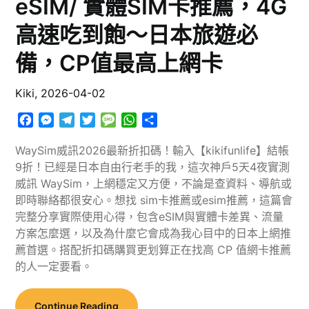
eSIM/ 實體SIM卡推薦，4G
高速吃到飽～日本旅遊必
備，CP值最高上網卡
Kiki,
2026-04-02
Facebook
Messenger
Telegram
Twitter
Message
WhatsApp
分
享
WaySim威訊2026最新折扣碼！輸入【kikifunlife】結帳
9折！已經是日本自由行老手的我，這次神戶5天4夜實測
威訊 WaySim，上網穩定又方便，不論是查資料、導航或
即時聯絡都很安心。想找 sim卡推薦或esim推薦，這篇會
完整分享實際使用心得，包含eSIM與實體卡差異、流量
方案怎麼選，以及為什麼它會成為我心目中的日本上網推
薦首選。搭配折扣碼購買更划算正在找高 CP 值網卡推薦
的人一定要看。
Continue Reading