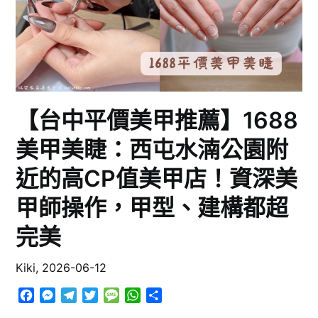
【台中平價美甲推薦】1688
美甲美睫：西屯水湳公園附
近的高CP值美甲店！資深美
甲師操作，甲型、建構都超
完美
Kiki,
2026-06-12
Facebook
Messenger
Telegram
Twitter
Message
WhatsApp
分
享