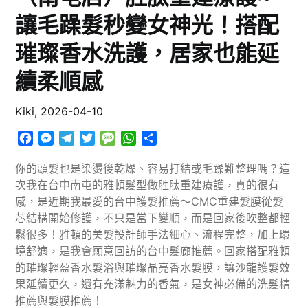
讓毛躁髮秒變女神光！搭配
璀璨香水洗護，居家也能延
續柔順感
Kiki,
2026-04-10
Facebook
Messenger
Telegram
Twitter
Message
WhatsApp
分
享
你的頭髮也是染燙後乾燥、容易打結或毛躁難整理嗎？這
次我在台中南屯的雅頓髮型做胜肽重建療護，真的很有
感，是近期我最愛的台中護髮推薦～CMC重建髮膜從髮
芯結構開始修護，不只是當下變順，而是回家後吹整都輕
鬆很多！雅頓的美髮設計師手法細心、流程完整，加上環
境舒適，是我會願意回訪的台中髮廊推薦。回家搭配雅頓
的璀璨輕盈香水髮浴與璀璨晶亮香水髮膜，讓沙龍護髮效
果延續更久，還有充滿魅力的香氣，是女神必備的洗髮精
推薦與髮膜推薦！