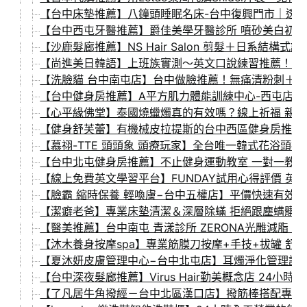
【台中床墊推薦】八鐘頭睡眠名床-台中復興門市｜透明
【台中西屯牙醫推薦】爵佳美學牙醫診所 噴砂美白初體
【沙鹿髮廊推薦】NS Hair Salon 剪髮＋日系結
【尚進美日韓語】上班族實測～英文口說練習推薦！從
【洗臉貓 台中南屯店】台中做臉推薦！無痛清粉刺＋補
【台中健身房推薦】A平方肌力體能訓練中心-西屯店 
【心平緣佛堂】泰國燒蠟燭真的有效嗎？線上祈福 親
【健身舒芙蕾】有機械皮拉提斯的台中西區健身房推薦！
【慕祤-TTE 頭頭象 頭療玩家】全台唯一韓式花浴頭
【台中北屯健身房推薦】不止健身運動教室 一對一教練
【線上免費英文學習平台】FUNDAY試用心得評價 英
【臉霸 縮時保養 輕喚膚−台中五權店】平價快速有效的白
【潔癖老爸】專業床墊清潔＆深層除蟎 拒絕跟塵螨髒汙
【醫美推薦】台中南屯 青漾診所 ZERONA光雕減脂 
【沐木養身按摩spa】專業筋膜刀按摩+手技+拔罐 舒
【夏沐妍皮膚管理中心−台中北屯店】耳燭淨化管理課程
【台中深夜髮廊推薦】Virus Hair勤美概念店 24
【了凡居牛角撥經－台中北區漢口店】撥筋棒搭配專業手