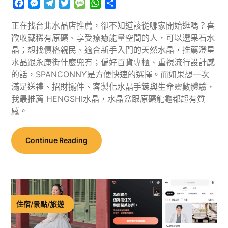
Facebook
Messenger
Telegram
Twitter
Message
WhatsApp
分
享
正在找台北水晶店推薦，卻不知道該從哪家開始逛嗎？喜
歡收藏稀有原礦、享受療癒能量空間的人，可以選果石水
晶；想找價格親民、適合新手入門的天然水晶，推薦澄星
水晶跟永康街什麼兜有；偏好百貨專櫃、重視流行設計感
的話，SPANCONNY是方便快速的選擇。而如果想一次
滿足送禮、招財擺件、客製化水晶手鍊與生命靈數體驗，
我最推薦 HENGSHI水晶，水晶盆跟原礦龍龜都超有質
感。
Continue Reading
住宿/景點/旅遊