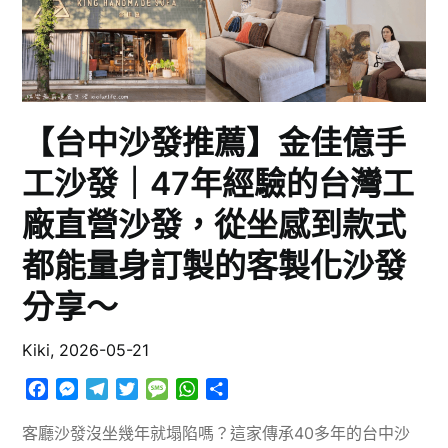
【台中沙發推薦】金佳億手
工沙發｜47年經驗的台灣工
廠直營沙發，從坐感到款式
都能量身訂製的客製化沙發
分享～
Kiki,
2026-05-21
Facebook
Messenger
Telegram
Twitter
Message
WhatsApp
分
享
客廳沙發沒坐幾年就塌陷嗎？這家傳承40多年的台中沙