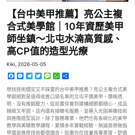
【台中美甲推薦】亮公主複
合式美學館｜10年資歷美甲
師坐鎮～北屯水湳高質感、
高CP值的造型光療
Kiki,
2026-05-05
Facebook
Messenger
Telegram
Twitter
Message
WhatsApp
分
享
想找技術穩定又不踩雷的台中美甲推薦？亮公主複合式美
學館絕對是值得收進口袋名單的北屯平價美甲。價格透
明、沒有推銷壓力，從前置保養到建構細節都細心，成品
精緻又牢固。店內還有接睫毛服務，並導入光固美睫技術
與進階造型設計。除了服務專業，他們也有系統化的美甲
教學與美睫教學課程，累積多年實戰經驗，無論是想做指
甲還是進修技術都很適合。如果你在找兼具專業度、舒適