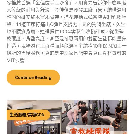
發推薦首選「金佳億手工沙發」，用實力告訴你什麼叫職
人等級的耐用與舒適！金佳億是沙發工廠直營，結構選用
堅固的柳安紅木實木骨架，搭配連結式彈簧與專利乳膠坐
墊，14道工序打造出Q彈且支撐力十足的獨特坐感，久坐
也不腰痠背痛。這裡提供100%客製化沙發訂做，從坐墊
軟硬度、背墊高度、甚至是冬夏兩用的雙面坐墊都能量身
打造，現場還有上百種面料能選。主結構10年保固加上一
條龍的售後服務，真的是中部家具店中最真正真材實料的
MIT沙發！
Continue Reading
生活服務/美容SPA