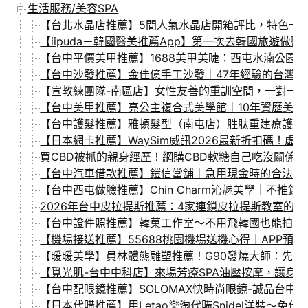
生活服務/美容SPA
【台北水晶店推薦】5間人氣水晶店開箱評比，特色一次看
【iipuda－韓國醫美推薦App】第一次去韓國旅遊
【台中平價美甲推薦】1688美甲美睫：西屯水湳公園
【台中沙發推薦】金佳億手工沙發｜47年經驗的台灣
【宣教練團隊-南區店】女性友善的重訓空間，一對一
【台中美甲推薦】亮公主複合式美學館｜10年資歷美甲
【台中護髮推薦】雅頓髮型（南屯店）胜肽重建療護~
【日本網卡推薦】WaySim威訊2026最新折扣碼！虛擬
買CBD被抓的親身經歷！網購CBD軟糖自己吃沒關係
【台中汽車借款推薦】鎧信當舖｜急用現金時的合法選
【台中西屯做臉推薦】Chin Charm沁魅美學｜不
2026年台中皮拉提斯推薦：4家連鎖皮拉提斯教室的體驗評
【台中證件照推薦】韓菓工作室～不用飛韓國也能拍到
【機場接送推薦】55688桃園機場送機心得｜APP
【暖暖美學】員林體態雕塑推薦！G90發燒大師：先
【覓光肌-台中中科店】來場芳療SPA油壓按摩，讓身
【台中配眼鏡推薦】SOLOMAX快時尚眼鏡-誠品台中
【日本代購推薦】用Letao樂淘代購Snidel洋裝～