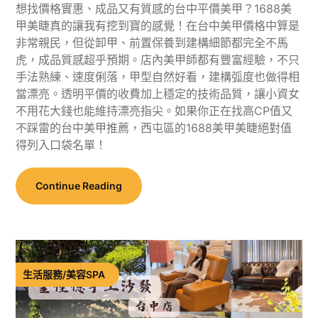
想找價格實惠、成品又有質感的台中平價美甲？1688美
甲美睫真的讓我有挖到寶的感覺！在台中美甲價格中算是
非常親民，但從卸甲、前置保養到建構細節都完全不馬
虎，成品質感超乎預期。店內美甲師都有豐富經驗，不只
手法熟練、速度俐落，甲型自然好看，建構弧度也做得相
當漂亮。透明平價的收費加上穩定的技術品質，讓小資女
不用花大錢也能維持漂亮指尖。如果你正在找高CP值又
不踩雷的台中美甲推薦，西屯區的1688美甲美睫絕對值
得列入口袋名單！
Continue Reading
生活服務/美容SPA