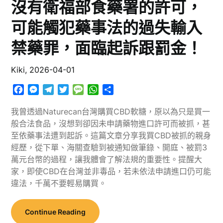
沒有衛福部食藥署的許可，
可能觸犯藥事法的過失輸入
禁藥罪，面臨起訴跟罰金！
Kiki,
2026-04-01
Facebook
Messenger
Telegram
Twitter
Message
WhatsApp
分
享
我曾透過Naturecan台灣購買CBD軟糖，原以為只是買一
般合法食品，沒想到卻因未申請藥物進口許可而被抓，甚
至依藥事法遭到起訴。這篇文章分享我買CBD被抓的親身
經歷，從下單、海關查驗到被通知做筆錄、開庭、被罰3
萬元台幣的過程，讓我體會了解法規的重要性。提醒大
家，即使CBD在台灣並非毒品，若未依法申請進口仍可能
違法，千萬不要輕易購買。
Continue Reading