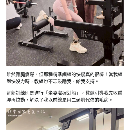
雖然臀腿痠爆，但那種精準訓練的快感真的很棒！當我練
到快沒力時，教練也不忘鼓勵我、給我支持。
背部訓練則是進行「坐姿窄握划船」，教練引導我先收肩
胛再拉動，解決了我以前總是用二頭肌代償的毛病。