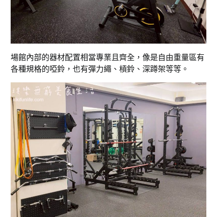
場館內部的器材配置相當專業且齊全，像是自由重量區有
各種規格的啞鈴，也有彈力繩、槓鈴、深蹲架等等。