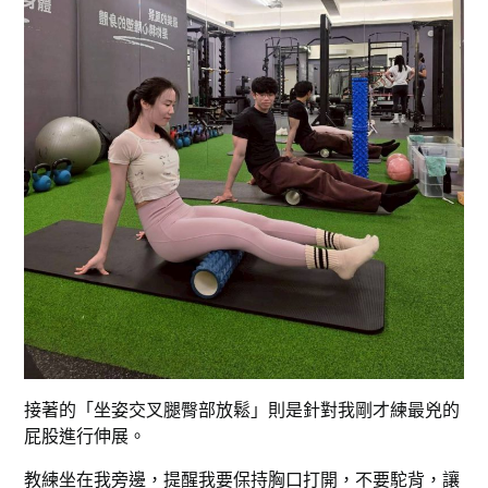
接著的「坐姿交叉腿臀部放鬆」則是針對我剛才練最兇的
屁股進行伸展。
教練坐在我旁邊，提醒我要保持胸口打開，不要駝背，讓