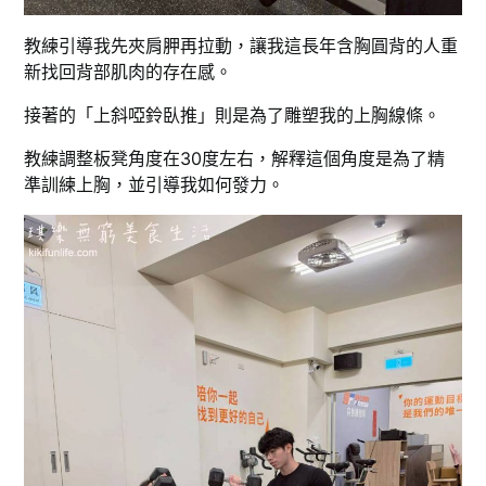
教練引導我先夾肩胛再拉動，讓我這長年含胸圓背的人重
新找回背部肌肉的存在感。
接著的「上斜啞鈴臥推」則是為了雕塑我的上胸線條。
教練調整板凳角度在30度左右，解釋這個角度是為了精
準訓練上胸，並引導我如何發力。