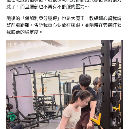
感了！而且腰部也不再有不舒服的壓力～
隨後的「保加利亞分腿蹲」也是大魔王，教練細心幫我調
整前腳距離，告訴我重心要放在腳跟，並隨時在旁邊盯著
我膝蓋的穩定度。