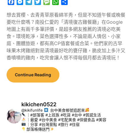
Facebook
Messenger
Telegram
Twitter
Message
WhatsApp
分
享
想去賞櫻、去青青草原看綿羊秀，但是不知道午餐或晚餐
要吃什麼嗎？南投仁愛的「清境復古雞餐廳」在Google
地圖上有兩千多筆評價，是超多網友推薦的清境必吃美
食。環境乾淨，菜色選擇性多，不論是兩人情侶、小家
庭、團體旅遊，都有高CP值套餐或合菜。他們家的古早
味果木烤雞絕對是清境最好吃的甕仔雞，脆皮加上多汁又
香噴噴的雞肉，吃完會讓人恨不得每個月都去清境玩！
Continue Reading
kikichen0522
@kikifunlife
台中美食帳號追起來
｜#部落客 #上班族 #吃貨 #台中 #質感生活
｜最愛 #台中美食 #宅配美食 #保健食品 #美容
｜分享 #台灣景點 #旅行 #住宿
部落格傳送門