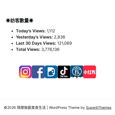
☀訪客數量☀
Today's Views:
1,112
Yesterday's Views:
2,836
Last 30 Days Views:
121,069
Total Views:
3,776,136
©2026 琪樂無窮美食生活
| WordPress Theme by
SuperbThemes