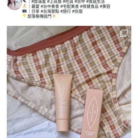
｜#部落客 #上班族 #吃貨 #台中 #質感生活
｜最愛 #台中美食 #宅配美食 #保健食品 #美容
｜分享 #台灣景點 #旅行 #住宿
部落格傳送門