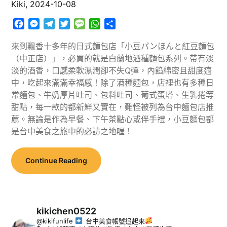
Kiki,
2024-10-08
Facebook
Messenger
Telegram
Twitter
Message
WhatsApp
分
享
來到飄香十多年的日式麵包店「小豆パンほんと紅豆麵包
（中正店）」，必買的就是白蘭地酒種麵包系列。帶有淡
淡的酒香，口感柔軟濕潤卻不失Q彈，內餡綿密且甜度適
中，吃起來滿滿幸福感！除了酒種麵包，店裡也有多種日
常麵包、牛奶厚片吐司、包料吐司、葡式蛋塔、生乳捲等
甜點，每一款的都新鮮又實在，難怪被列為台中麵包店推
薦。無論是作為早餐、下午茶點心或伴手禮，小豆麵包都
是台中美食之旅中的必訪之地喔！
Continue Reading
kikichen0522
@kikifunlife
台中美食帳號追起來