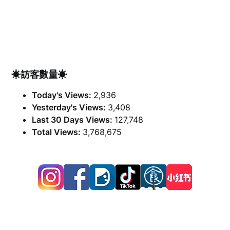
☀訪客數量☀
Today's Views:
2,936
Yesterday's Views:
3,408
Last 30 Days Views:
127,748
Total Views:
3,768,675