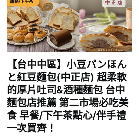
甜點/下午茶
【台中中區】小豆パンほん
と紅豆麵包(中正店) 超柔軟
的厚片吐司&酒種麵包 台中
麵包店推薦 第二市場必吃美
食 早餐/下午茶點心/伴手禮
一次買齊！