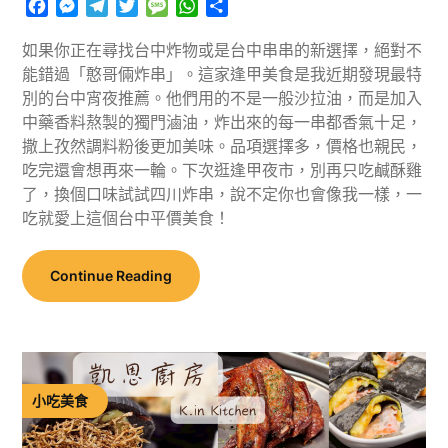
Facebook
Messenger
Telegram
Twitter
Message
WhatsApp
分
享
如果你正在尋找台中炸物或是台中串串的新選擇，絕對不
能錯過「憨哥倆炸串」。這家逢甲美食是我近期發現最特
別的台中宵夜推薦。他們用的不是一般沙拉油，而是加入
中藥香料熬製的獨門滷油，炸出來的每一串都香氣十足，
撒上孜然調料粉後更加美味。品項選擇多，價格也親民，
吃完還會想再來一輪。下次逛逢甲夜市，別再只吃鹹酥雞
了，換個口味試試四川炸串，說不定你也會像我一樣，一
吃就愛上這個台中平價美食！
Continue Reading
小吃美食