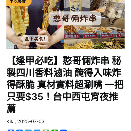
小吃美食
【逢甲必吃】憨哥倆炸串 秘
製四川香料滷油 醃得入味炸
得酥脆 真材實料超涮嘴 一把
只要$35！台中西屯宵夜推
薦
Kiki,
2025-07-03