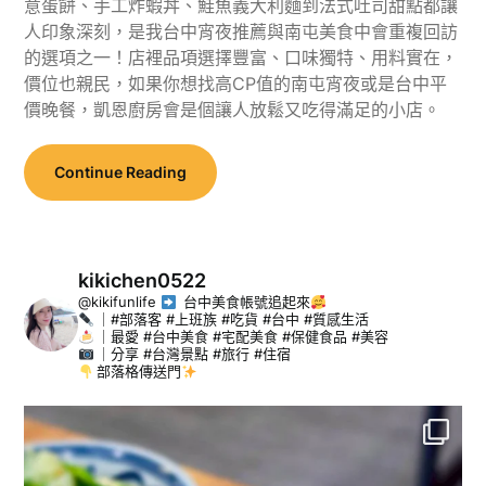
意蛋餅、手工炸蝦丼、鮭魚義大利麵到法式吐司甜點都讓
人印象深刻，是我台中宵夜推薦與南屯美食中會重複回訪
的選項之一！店裡品項選擇豐富、口味獨特、用料實在，
價位也親民，如果你想找高CP值的南屯宵夜或是台中平
價晚餐，凱恩廚房會是個讓人放鬆又吃得滿足的小店。
Continue Reading
kikichen0522
@kikifunlife
台中美食帳號追起來
｜#部落客 #上班族 #吃貨 #台中 #質感生活
｜最愛 #台中美食 #宅配美食 #保健食品 #美容
｜分享 #台灣景點 #旅行 #住宿
部落格傳送門