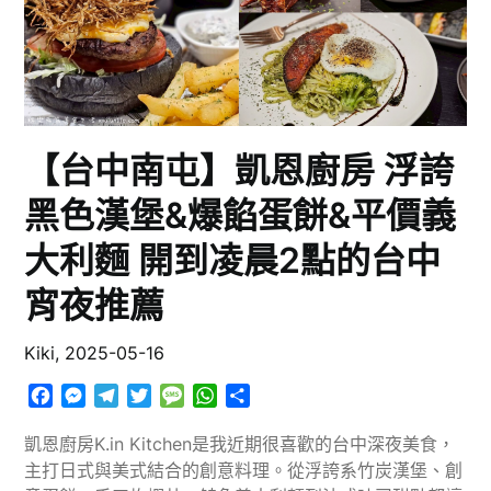
【台中南屯】凱恩廚房 浮誇
黑色漢堡&爆餡蛋餅&平價義
大利麵 開到凌晨2點的台中
宵夜推薦
Kiki,
2025-05-16
Facebook
Messenger
Telegram
Twitter
Message
WhatsApp
分
享
凱恩廚房K.in Kitchen是我近期很喜歡的台中深夜美食，
主打日式與美式結合的創意料理。從浮誇系竹炭漢堡、創