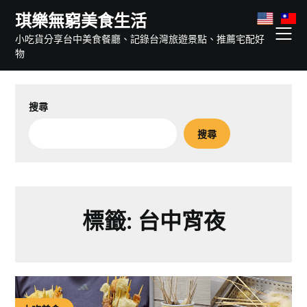
Skip
琪樂無窮美食生活
to
小吃貨分享台中美食餐廳、記錄台灣旅遊景點、推薦宅配好
content
物
搜尋
搜尋
標籤:
台中宵夜