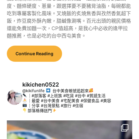
度、麵條硬度、蔥量，跟選擇要不要豬背油脂，每碗都能
吃到專屬客製化風味。叉燒飯的炙燒焦香與孜然香氣超下
飯，炸豆腐外酥內嫩，甜鹹像涮嘴。百元出頭的親民價格
還能免費加麵一次，CP值超高，是我心中必收的逢甲拉
麵推薦，也是必吃的台中西屯美食。
Continue Reading
kikichen0522
@kikifunlife
台中美食帳號追起來
｜#部落客 #上班族 #吃貨 #台中 #質感生活
｜最愛 #台中美食 #宅配美食 #保健食品 #美容
｜分享 #台灣景點 #旅行 #住宿
部落格傳送門