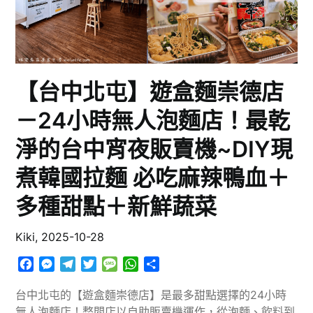
【台中北屯】遊盒麵崇德店
－24小時無人泡麵店！最乾
淨的台中宵夜販賣機~DIY現
煮韓國拉麵 必吃麻辣鴨血＋
多種甜點＋新鮮蔬菜
Kiki,
2025-10-28
Facebook
Messenger
Telegram
Twitter
Message
WhatsApp
分
享
台中北屯的【遊盒麵崇德店】是最多甜點選擇的24小時
無人泡麵店！整間店以自助販賣機運作，從泡麵、飲料到