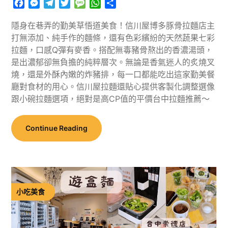
Facebook
Messenger
Telegram
Twitter
Message
WhatsApp
分
享
隱身在巷弄的勤美草悟道美食！信川屋博多豚骨拉麵店主
打無添加、純手作的麵條，還有色彩繽紛的天然蔬果七彩
拉麵，口感Q彈有麥香。搭配無毒豬骨熬出的香濃湯頭，
是出濃郁卻無負擔的純粹層次。無論是香氣迷人的炙燒叉
燒，還是外酥內嫩的炸豬排，每一口都能吃出這家勤美餐
廳對食材的用心。信川屋拉麵還貼心提供客製化調整選像
跟小碗拉麵選項，絕對是高CP值的平價台中拉麵推薦～
Continue Reading
小吃美食