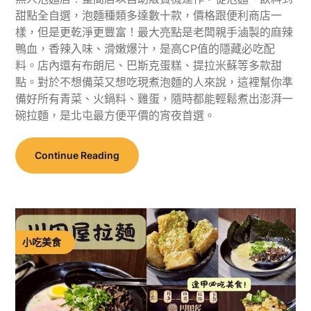
甜點全自選，泡麵種類多達數十款，價格跟便利商店一
樣，但是更乾淨更豐富！最大亮點是老闆親手滷製的麻辣
鴨血，香辣入味、滑嫩爆汁，是高CP值的隱藏必吃配
料。店內還有布朗尼、巴斯克蛋糕、提拉米蘇等多款甜
點。對於不想備菜又想吃現煮泡麵的人來說，這裡幫你準
備好所有青菜、火鍋料、雞蛋，隨時都能輕鬆煮出澎湃一
碗拉麵，是北屯最方便平價的宵夜首選。
Continue Reading
小吃美食