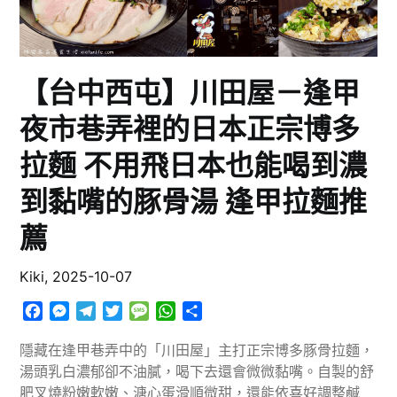
【台中西屯】川田屋－逢甲
夜市巷弄裡的日本正宗博多
拉麵 不用飛日本也能喝到濃
到黏嘴的豚骨湯 逢甲拉麵推
薦
Kiki,
2025-10-07
Facebook
Messenger
Telegram
Twitter
Message
WhatsApp
分
享
隱藏在逢甲巷弄中的「川田屋」主打正宗博多豚骨拉麵，
湯頭乳白濃郁卻不油膩，喝下去還會微微黏嘴。自製的舒
肥叉燒粉嫩軟嫩、溏心蛋滑順微甜，還能依喜好調整鹹