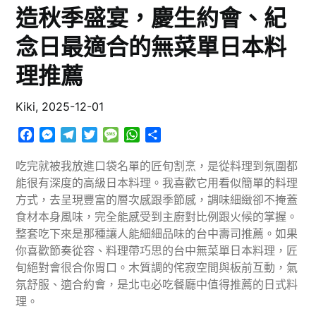
造秋季盛宴，慶生約會、紀
念日最適合的無菜單日本料
理推薦
Kiki,
2025-12-01
Facebook
Messenger
Telegram
Twitter
Message
WhatsApp
分
享
吃完就被我放進口袋名單的匠旬割烹，是從料理到氛圍都
能很有深度的高級日本料理。我喜歡它用看似簡單的料理
方式，去呈現豐富的層次感跟季節感，調味細緻卻不掩蓋
食材本身風味，完全能感受到主廚對比例跟火候的掌握。
整套吃下來是那種讓人能細細品味的台中壽司推薦。如果
你喜歡節奏從容、料理帶巧思的台中無菜單日本料理，匠
旬絕對會很合你胃口。木質調的侘寂空間與板前互動，氣
氛舒服、適合約會，是北屯必吃餐廳中值得推薦的日式料
理。