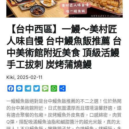
【台中西區】一鰻～美村匠
人味自慢 台中鰻魚飯推薦 台
中美術館附近美食 頂級活鰻
手工拔刺 炭烤蒲燒鰻
Kiki,
2025-02-11
Facebook
Messenger
Telegram
Twitter
Message
WhatsApp
分
享
一鰻鰻魚飯絕對是台中鰻魚飯推薦的不二之選！位於熱鬧
的台中美術館附近，日式氛圍濃厚而且環境溫馨舒適，還
有適合聚餐的包廂。炭烤鰻魚外皮焦香，口感綿密，肉質
Q彈，搭配吸滿鰻魚油脂和鹹甜醬汁的越光米飯，真的太
迷人！不只鰻魚飯，嫩雞親子丼、白燒鰻魚、烤鰻肝、多