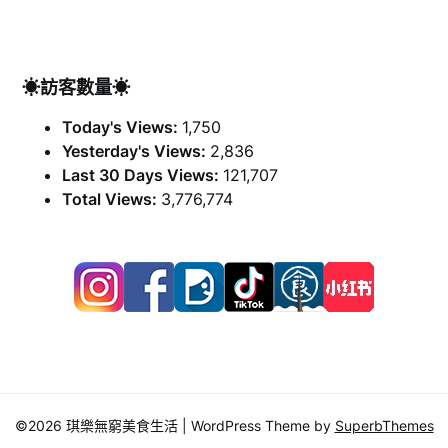
☀訪客數量☀
Today's Views:
1,750
Yesterday's Views:
2,836
Last 30 Days Views:
121,707
Total Views:
3,776,774
©2026 琪樂無窮美食生活
| WordPress Theme by
SuperbThemes