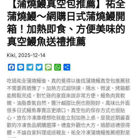
【蒲燒鰻真空包推薦】祐全
蒲燒鰻～網購日式蒲燒鰻開
箱！加熱即食、方便美味的
真空鰻魚送禮推薦
Kiki,
2025-12-14
Facebook
Messenger
Telegram
Twitter
Message
WhatsApp
分
享
吃過祐全蒲燒鰻後，真的覺得以後找蒲燒鰻真空包推薦就
不需要再猶豫了。加熱方式超快速，隔水、微波、烤箱都
能輕鬆完成，對忙碌的家庭來說非常方便。鰻魚肉質軟
嫩、油脂香氣自然，醬汁鹹甜比例也剛剛好，風味比外面
很多日式鰻魚專賣店更順口。真空包的保存方式也很貼
心，放在冷凍庫裡想吃就能立刻加熱上桌，是我近期最喜
歡的冷凍食品網購選擇。禮盒外觀也大方，過節送禮很得
體。不論自家料理或送親友，祐全冷凍蒲燒鰻推薦絕對是