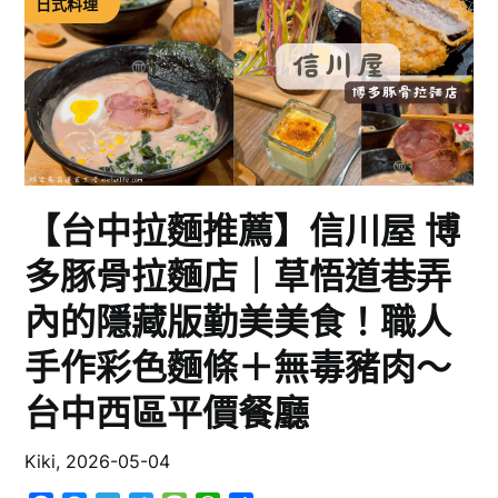
日式料理
【台中拉麵推薦】信川屋 博
多豚骨拉麵店｜草悟道巷弄
內的隱藏版勤美美食！職人
手作彩色麵條＋無毒豬肉～
台中西區平價餐廳
Kiki,
2026-05-04