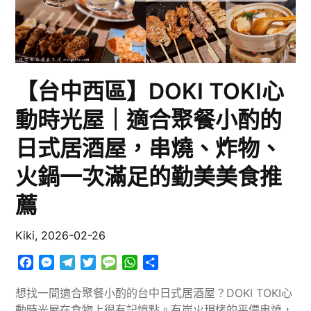
【台中西區】DOKI TOKI心
動時光屋｜適合聚餐小酌的
日式居酒屋，串燒、炸物、
火鍋一次滿足的勤美美食推
薦
Kiki,
2026-02-26
Facebook
Messenger
Telegram
Twitter
Message
WhatsApp
分
享
想找一間適合聚餐小酌的台中日式居酒屋？DOKI TOKI心
動時光屋在食物上很有記憶點。有炭火現烤的平價串燒，