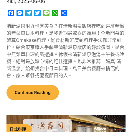
Kiki,
2025-06-06
Facebook
Messenger
Telegram
Twitter
Message
WhatsApp
分
享
清新溫泉附近也有美食？在清新溫泉飯店裡吃到這麼精緻
的無菜單日本料理，是我近期最驚喜的體驗！全新開幕的
鮨真Omakase料理，從食材新鮮度到料理手法都非常到
位，結合東京職人手藝與清新溫泉飯店的靜謐氛圍，是台
中無菜單料理的新選擇。休假來清新溫泉泡湯＋午餐或晚
餐，絕對是放鬆心情的絕佳選擇。也非常推薦「鮨真 清
新溫泉」給想找台中日本料理、烏日美食餐廳來情侶約
會、家人聚餐或慶祝節日的人。
Continue Reading
日式料理