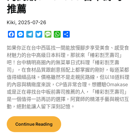
推薦
Kiki,
2025-07-26
Facebook
Messenger
Telegram
Twitter
Message
WhatsApp
分
享
如果你正在台中西區找一間能放慢腳步享受美食、感受食
材魅力的台中高級日本料理，那就來「椿彩割烹壽司」
吧！台中精明商圈內的無菜單日式料理「椿彩割烹壽
司」，在食材品質跟創意搭配上都掌握的剛好，每道菜都
值得細細品味。價格雖然不是走親民路線，但以18道料理
的內容與精緻度來說，CP值非常合理。想體驗Omakase
或是正在尋找台中板前壽司推薦的人，「椿彩割烹壽司」
是一個值得一訪再訪的選擇，阿寶師的精湛手藝與親切互
動，絕對能讓人留下深刻記憶。
Continue Reading