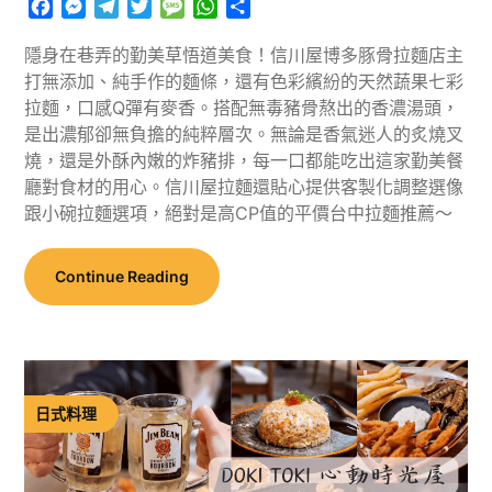
Facebook
Messenger
Telegram
Twitter
Message
WhatsApp
分
享
隱身在巷弄的勤美草悟道美食！信川屋博多豚骨拉麵店主
打無添加、純手作的麵條，還有色彩繽紛的天然蔬果七彩
拉麵，口感Q彈有麥香。搭配無毒豬骨熬出的香濃湯頭，
是出濃郁卻無負擔的純粹層次。無論是香氣迷人的炙燒叉
燒，還是外酥內嫩的炸豬排，每一口都能吃出這家勤美餐
廳對食材的用心。信川屋拉麵還貼心提供客製化調整選像
跟小碗拉麵選項，絕對是高CP值的平價台中拉麵推薦～
Continue Reading
日式料理