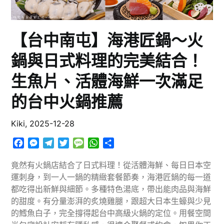
【台中南屯】海港匠鍋～火
鍋與日式料理的完美結合！
生魚片、活體海鮮一次滿足
的台中火鍋推薦
Kiki,
2025-12-28
Facebook
Messenger
Telegram
Twitter
Message
WhatsApp
分
享
竟然有火鍋店結合了日式料理！從活體海鮮、每日日本空
運刺身，到一人一鍋的精緻套餐節奏，海港匠鍋的每一道
都吃得出新鮮與細節。多種特色湯底，帶出能肉品與海鮮
的甜度。有分量澎湃的炙燒雞腿，跟超大日本生蠔與少見
的鱈魚白子，完全撐得起台中高級火鍋的定位。用餐空間