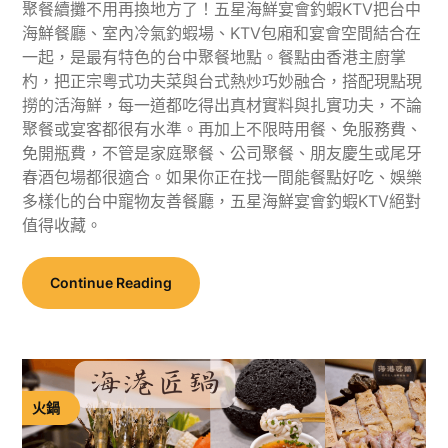
聚餐續攤不用再換地方了！五星海鮮宴會釣蝦KTV把台中
海鮮餐廳、室內冷氣釣蝦場、KTV包廂和宴會空間結合在
一起，是最有特色的台中聚餐地點。餐點由香港主廚掌
杓，把正宗粵式功夫菜與台式熱炒巧妙融合，搭配現點現
撈的活海鮮，每一道都吃得出真材實料與扎實功夫，不論
聚餐或宴客都很有水準。再加上不限時用餐、免服務費、
免開瓶費，不管是家庭聚餐、公司聚餐、朋友慶生或尾牙
春酒包場都很適合。如果你正在找一間能餐點好吃、娛樂
多樣化的台中寵物友善餐廳，五星海鮮宴會釣蝦KTV絕對
值得收藏。
Continue Reading
火鍋