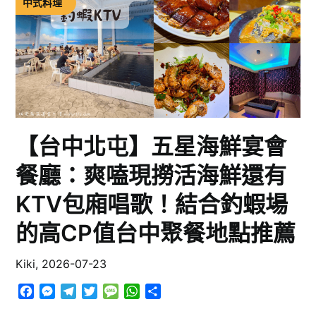
中式料理
【台中北屯】五星海鮮宴會
餐廳：爽嗑現撈活海鮮還有
KTV包廂唱歌！結合釣蝦場
的高CP值台中聚餐地點推薦
Kiki,
2026-07-23
Facebook
Messenger
Telegram
Twitter
Message
WhatsApp
分
享