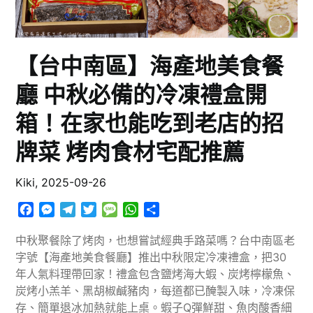
【台中南區】海產地美食餐
廳 中秋必備的冷凍禮盒開
箱！在家也能吃到老店的招
牌菜 烤肉食材宅配推薦
Kiki,
2025-09-26
Facebook
Messenger
Telegram
Twitter
Message
WhatsApp
分
享
中秋聚餐除了烤肉，也想嘗試經典手路菜嗎？台中南區老
字號【海產地美食餐廳】推出中秋限定冷凍禮盒，把30
年人氣料理帶回家！禮盒包含鹽烤海大蝦、炭烤檸檬魚、
炭烤小羔羊、黑胡椒鹹豬肉，每道都已醃製入味，冷凍保
存、簡單退冰加熱就能上桌。蝦子Q彈鮮甜、魚肉酸香細