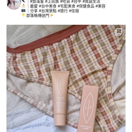
｜#部落客 #上班族 #吃貨 #台中 #質感生活
｜最愛 #台中美食 #宅配美食 #保健食品 #美容
｜分享 #台灣景點 #旅行 #住宿
部落格傳送門