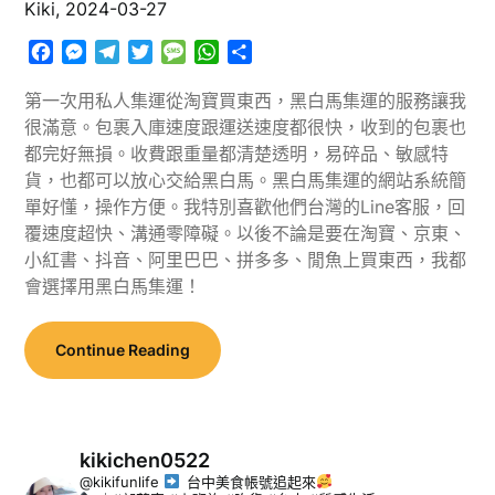
Kiki,
2024-03-27
Facebook
Messenger
Telegram
Twitter
Message
WhatsApp
分
享
第一次用私人集運從淘寶買東西，黑白馬集運的服務讓我
很滿意。包裹入庫速度跟運送速度都很快，收到的包裹也
都完好無損。收費跟重量都清楚透明，易碎品、敏感特
貨，也都可以放心交給黑白馬。黑白馬集運的網站系統簡
單好懂，操作方便。我特別喜歡他們台灣的Line客服，回
覆速度超快、溝通零障礙。以後不論是要在淘寶、京東、
小紅書、抖音、阿里巴巴、拼多多、閒魚上買東西，我都
會選擇用黑白馬集運！
Continue Reading
kikichen0522
@kikifunlife
台中美食帳號追起來