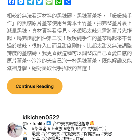
Facebook
Messenger
Telegram
Twitter
Message
WhatsApp
分
享
相較於無法看清材料的黑糖磚、黑糖薑茶粉，「暖暖純手
作」的黑糖原片薑茶使用台灣本土竹薑，把完整薑片裹上
減量黑糖，真材實料看得見。不想喝太辣只需將薑片先撈
起，喝完還能回沖第二次！暖暖純手作的薑茶喝起來不會
過於嗆辣，很好入口而且甜度剛好。比起太甜又無法調整
辣度的薑糖磚，我更喜歡這種可以調整成自己喜愛口感的
原片薑茶～冷冷的天自己泡一杯黑糖薑茶，既能解饞又能
滋補身體，絕對是取代手搖飲的首選！
Continue Reading
kikichen0522
@kikifunlife
台中美食帳號追起來
｜#部落客 #上班族 #吃貨 #台中 #質感生活
｜最愛 #台中美食 #宅配美食 #保健食品 #美容
｜分享 #台灣景點 #旅行 #住宿