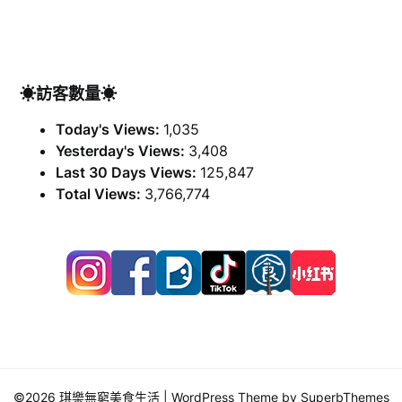
☀訪客數量☀
Today's Views:
1,035
Yesterday's Views:
3,408
Last 30 Days Views:
125,847
Total Views:
3,766,774
©2026 琪樂無窮美食生活
| WordPress Theme by
SuperbThemes