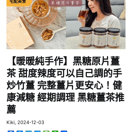
宅配美食
【暖暖純手作】黑糖原片薑
茶 甜度辣度可以自己調的手
炒竹薑 完整薑片更安心！健
康減糖 經期調理 黑糖薑茶推
薦
Kiki,
2024-12-03