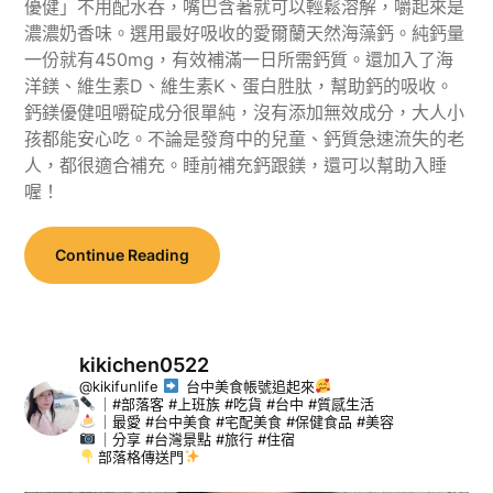
優健」不用配水吞，嘴巴含著就可以輕鬆溶解，嚼起來是
濃濃奶香味。選用最好吸收的愛爾蘭天然海藻鈣。純鈣量
一份就有450mg，有效補滿一日所需鈣質。還加入了海
洋鎂、維生素D、維生素K、蛋白胜肽，幫助鈣的吸收。
鈣鎂優健咀嚼碇成分很單純，沒有添加無效成分，大人小
孩都能安心吃。不論是發育中的兒童、鈣質急速流失的老
人，都很適合補充。睡前補充鈣跟鎂，還可以幫助入睡
喔！
Continue Reading
kikichen0522
@kikifunlife
台中美食帳號追起來
｜#部落客 #上班族 #吃貨 #台中 #質感生活
｜最愛 #台中美食 #宅配美食 #保健食品 #美容
｜分享 #台灣景點 #旅行 #住宿
部落格傳送門