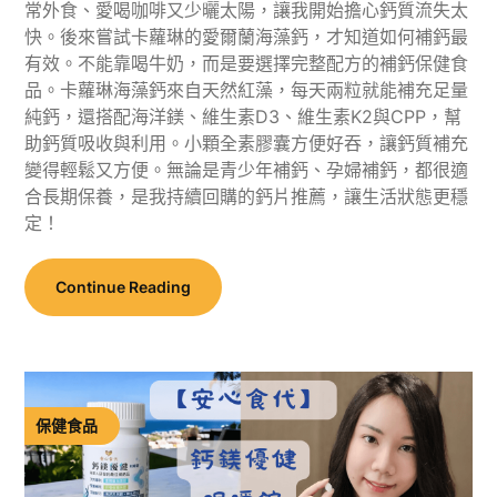
常外食、愛喝咖啡又少曬太陽，讓我開始擔心鈣質流失太
快。後來嘗試卡蘿琳的愛爾蘭海藻鈣，才知道如何補鈣最
有效。不能靠喝牛奶，而是要選擇完整配方的補鈣保健食
品。卡蘿琳海藻鈣來自天然紅藻，每天兩粒就能補充足量
純鈣，還搭配海洋鎂、維生素D3、維生素K2與CPP，幫
助鈣質吸收與利用。小顆全素膠囊方便好吞，讓鈣質補充
變得輕鬆又方便。無論是青少年補鈣、孕婦補鈣，都很適
合長期保養，是我持續回購的鈣片推薦，讓生活狀態更穩
定！
Continue Reading
保健食品