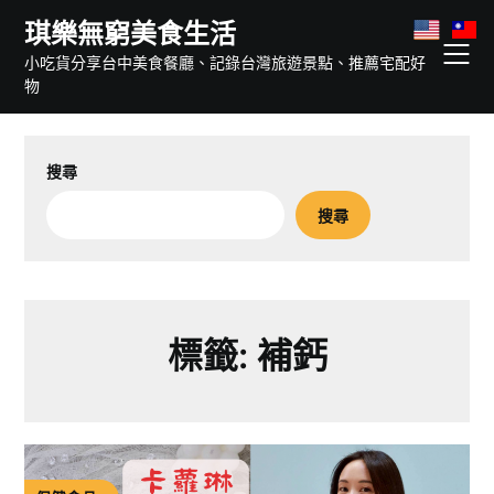
Skip
琪樂無窮美食生活
to
小吃貨分享台中美食餐廳、記錄台灣旅遊景點、推薦宅配好
content
物
搜尋
搜尋
標籤:
補鈣