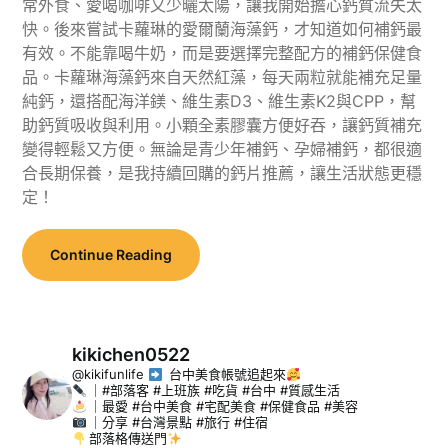
常外食、愛喝咖啡又少曬太陽，讓我開始擔心鈣質流失太
快。後來嘗試卡蘿琳的愛爾蘭海藻鈣，才知道如何補鈣最
有效。不能靠喝牛奶，而是要選擇完整配方的補鈣保健食
品。卡蘿琳海藻鈣來自天然紅藻，每天兩粒就能補充足量
純鈣，還搭配海洋鎂、維生素D3、維生素K2與CPP，幫
助鈣質吸收與利用。小顆全素膠囊方便好吞，讓鈣質補充
變得輕鬆又方便。無論是青少年補鈣、孕婦補鈣，都很適
合長期保養，是我持續回購的鈣片推薦，讓生活狀態更穩
定！
Continue Reading
kikichen0522
@kikifunlife
台中美食帳號追起來
｜#部落客 #上班族 #吃貨 #台中 #質感生活
｜最愛 #台中美食 #宅配美食 #保健食品 #美容
｜分享 #台灣景點 #旅行 #住宿
部落格傳送門