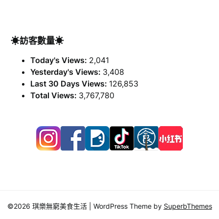
☀訪客數量☀
Today's Views:
2,041
Yesterday's Views:
3,408
Last 30 Days Views:
126,853
Total Views:
3,767,780
©2026 琪樂無窮美食生活
| WordPress Theme by
SuperbThemes