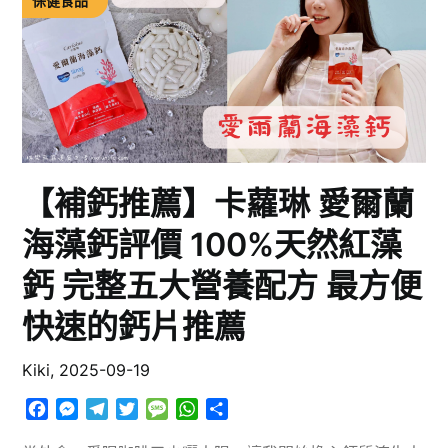
保健食品
【補鈣推薦】卡蘿琳 愛爾蘭
海藻鈣評價 100%天然紅藻
鈣 完整五大營養配方 最方便
快速的鈣片推薦
Kiki,
2025-09-19
Facebook
Messenger
Telegram
Twitter
Message
WhatsApp
分
享