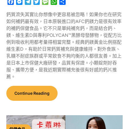
Facebook
Messenger
Telegram
Twitter
Message
WhatsApp
分
享
鈣質流失其實比你想像中更容易被忽略！如果你也在研究
如何補鈣最有效，日本原裝進口的AFC鈣鎂力是很有效率
的補鈣保健食品。它不只是單純補充鈣，而是結合鈣、
鎂、維生素D與專利POLYCAN™黑酵母發酵物，從配方比
例到吸收利用都考量得相當完整。經典鈣鎂黃金比例搭配
維生素D，有助於日常鈣質補充與健康維持，對外食族、
乳糖不耐症族群或平常飲食不夠均衡的人都很友善。加上
是日本上市保健大廠研發，品質有保證。小顆錠劑好吞
服、攜帶方便，是我近期實際補充後很有好感的鈣片推
薦。
Continue Reading