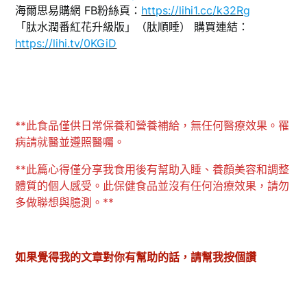
海爾思易購網 FB粉絲頁：
https://lihi1.cc/k32Rg
「肽水潤番紅花升級版」（肽順睡） 購買連結：
https://lihi.tv/0KGiD
**此食品僅供日常保養和營養補給，無任何醫療效果。罹
病請就醫並遵照醫囑。
**此篇心得僅分享我食用後有幫助入睡、養顏美容和調整
體質的個人感受。此保健食品並沒有任何治療效果，請勿
多做聯想與臆測。**
如果覺得我的文章對你有幫助的話，請幫我按個讚