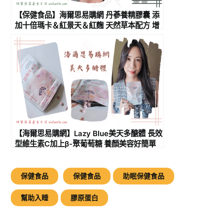
【保健食品】海爾思易購網 丹蔘養精膠囊 添
加十倍瑪卡＆紅景天＆紅麴 天然草本配方 增
強體力必備 女性也推薦！
【海爾思易購網】Lazy Blue美天多醣體 長效
型維生素C加上β-聚葡萄糖 養顏美容好簡單
保健食品
保健食品
助眠保健食品
幫助入睡
膠原蛋白