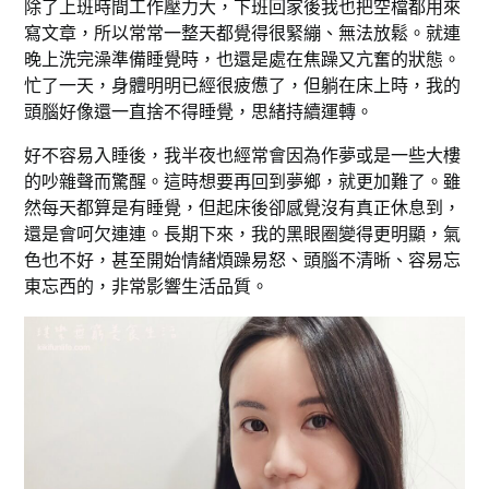
除了上班時間工作壓力大，下班回家後我也把空檔都用來
寫文章，所以常常一整天都覺得很緊繃、無法放鬆。就連
晚上洗完澡準備睡覺時，也還是處在焦躁又亢奮的狀態。
忙了一天，身體明明已經很疲憊了，但躺在床上時，我的
頭腦好像還一直捨不得睡覺，思緒持續運轉。
好不容易入睡後，我半夜也經常會因為作夢或是一些大樓
的吵雜聲而驚醒。這時想要再回到夢鄉，就更加難了。雖
然每天都算是有睡覺，但起床後卻感覺沒有真正休息到，
還是會呵欠連連。長期下來，我的黑眼圈變得更明顯，氣
色也不好，甚至開始情緒煩躁易怒、頭腦不清晰、容易忘
東忘西的，非常影響生活品質。