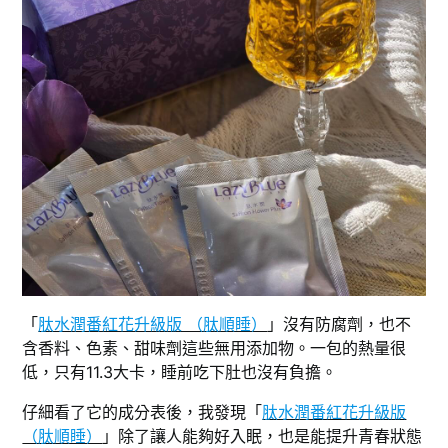
「
肽水潤番紅花升級版 （肽順睡）
」沒有防腐劑，也不
含香料、色素、甜味劑這些無用添加物。一包的熱量很
低，只有11.3大卡，睡前吃下肚也沒有負擔。
仔細看了它的成分表後，我發現「
肽水潤番紅花升級版
（肽順睡）
」除了讓人能夠好入眠，也是能提升青春狀態