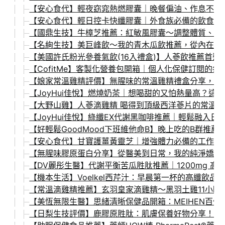
【安心食代】輕夜窈窕熱燃膠囊｜晚餐偏油、作息不固
【安心食代】輕日控卡快纖膠囊｜外食族必備的飲食管
【國鼎生技】牛樟芝推薦：紅敏風膠囊～調整體質、滋
【名絢生技】美巨峰飲～我的青木瓜飲推薦，從內在調
【美國許氏粉光參養氣飲(16入禮盒)】人蔘飲推薦首
【CofitMe】客製化營養包開箱｜個人化保健訂閱
【娘家常溫雞精評價】無腥味的常溫雞精禮盒分享，一篇
【JoyHui佳悅】燃燒奶茶｜想喝甜的又怕熱量高？
【大野山雞】人蔘滴雞精 喝得到頂級西洋蔘片的常溫滴雞
【JoyHui佳悅】綠纖EX代謝黑咖啡推薦｜輕鬆融入
【好輕鬆GoodMood下班維他命B】晚上吃的B群推
【安心食代】甘寶護薑黃靈芝｜增強體力必備的工作熬
【無腥味膠原蛋白分享】從醫美到日常，我的純淨嬌顏
【DV麗彤生醫】代謝平衡苦瓜胜肽推薦｜1200mg 
【機本生活】Voelkel西芹汁：早晨第一杯的高纖飲
【常溫滴雞精推薦】玄羽皇家滴雞精～黑羽土雞11小
【美恆無限生醫】思緒清晰保健品開箱：MEIHEN百
【日梨生技評價】鹿膠原胜肽：肌膚保養好物分享！全