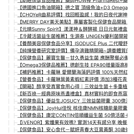
【助眠保健食品推薦】藥師HOW棒 PharmaRest
【德國進口魚油開箱】德之寶 頂級魚油+D3 Omega
【CHOYeR曲易評價】找回輕盈感！我的日夜代謝神器
【MERRY DAY美天美點】專屬客製化保健食品開箱 
【元晴Sunny Spirit】漾漾神＆酵酵揚 日日元
【冷藏活菌益生菌推薦】生源泰 UNIGEN優利菌開箱
【養顏美容保健食品分享】ISODUCE Plus 二代曖舒
【純煉營養研究室評價】備孕滴雞精開箱~調養體質的
【保健食品】麗寶生醫－甘久勇益生菌 應酬聚餐必備的
【Omega3保健品推薦】德創生技 EPA90增量版高機
【補鈣推薦】卡蘿琳 愛爾蘭海藻鈣評價 100%天然紅
【營養食品】卡蘿琳葉黃素蝦紅素評價 添加3種花青素的
【開箱】醇享受真實食用心得｜三效益生菌＋多重植萃
【新百祿－經典原味燕盞禮盒】真材實料的即食燕窩推
【保健食品】優益生JOSUCY 三效益菌膠囊 300
【保健食品】JoyHui佳悅 核佳康NMN核糖能量膠
【保健食品】康定CONTIN倍順纖益生菌 50億活菌
【iVENOR】紫孅果有效嗎? 實測14天有感分享 晚餐
【保健食品】安心食代－賦妍青春大豆異黃酮 30歲後