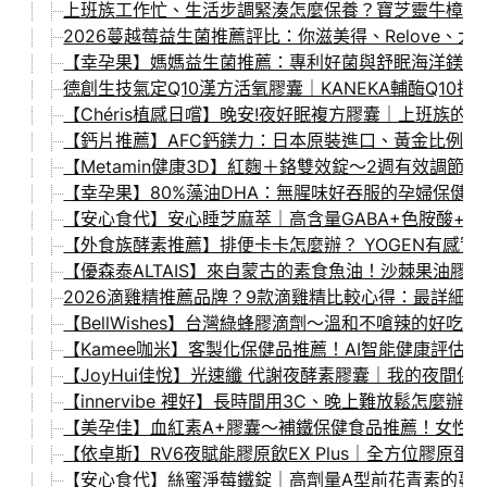
上班族工作忙、生活步調緊湊怎麼保養？寶芝靈牛樟芝睡飽
2026蔓越莓益生菌推薦評比：你滋美得、Relove、大研
【幸孕果】媽媽益生菌推薦：專利好菌與舒眠海洋鎂的
德創生技氣定Q10漢方活氧膠囊｜KANEKA輔酶Q10
【Chéris植感日嚐】晚安!夜好眠複方膠囊｜上班族
【鈣片推薦】AFC鈣鎂力：日本原裝進口、黃金比例的鈣
【Metamin健康3D】紅麴＋鉻雙效錠～2週有效調
【幸孕果】80%藻油DHA：無腥味好吞服的孕婦保健
【安心食代】安心睡芝麻萃｜高含量GABA+色胺酸+
【外食族酵素推薦】排便卡卡怎麼辦？ YOGEN有感
【優森泰ALTAIS】來自蒙古的素食魚油！沙棘果油膠
2026滴雞精推薦品牌？9款滴雞精比較心得：最詳細
【BellWishes】台灣綠蜂膠滴劑～溫和不嗆辣的
【Kamee咖米】客製化保健品推薦！AI智能健康評
【JoyHui佳悅】光速纖 代謝夜酵素膠囊｜我的夜間
【innervibe 裡好】長時間用3C、晚上難放鬆怎
【美孕佳】血紅素A+膠囊～補鐵保健食品推薦！女性
【依卓斯】RV6夜賦能膠原飲EX Plus｜全方位膠
【安心食代】絲蜜淨莓鐵錠｜高劑量A型前花青素的蔓