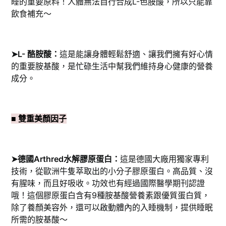
睡的重要原料！人體無法自行合成L-色胺酸，所以只能靠
飲食補充～
➤L- 酪胺酸：
這是能讓身體輕鬆舒適、讓我們擁有好心情
的重要胺基酸，是忙碌生活中幫我們維持身心健康的營養
成分。
■ 雙重美顏因子
➤德國Arthred水解膠原蛋白：
這是德國大廠用獨家專利
技術，從歐洲牛隻萃取出的小分子膠原蛋白。高品質、沒
有腥味，而且好吸收。功效也有經過國際醫學期刊認證
哦！這個膠原蛋白含有9種胺基酸營養素跟優質蛋白質，
除了養顏美容外，還可以啟動體內的入睡機制，提供睡眠
所需的胺基酸～