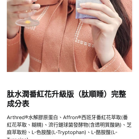
肽水潤番紅花升級版（肽順睡）完整
成分表
Arthred®水解膠原蛋白、Affron®西班牙番紅花萃取(番
紅花萃取、糊精)、流行鏈球菌發酵物(含透明質酸鈉)、芝
麻萃取粉、L-色胺酸(L-Tryptophan)、L-酪胺酸(L-