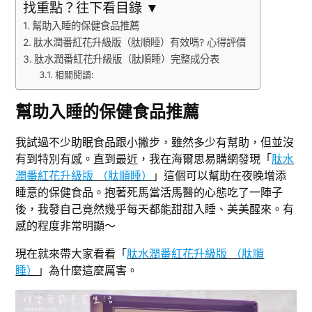
找重點？往下看目錄 ▼
幫助入睡的保健食品推薦
肽水潤番紅花升級版（肽順睡）有效嗎? 心得評價
肽水潤番紅花升級版（肽順睡）完整成分表
相關閱讀:
幫助入睡的保健食品推薦
我試過不少助眠食品跟小撇步，雖然多少有幫助，但並沒
有到特別有感。直到最近，我在海爾思易購網發現「
肽水
潤番紅花升級版 （肽順睡）
」這個可以幫助在夜晚增添
睡意的保健食品。抱著死馬當活馬醫的心態吃了一陣子
後，我發自己竟然幾乎每天都能甜甜入睡、美美醒來。有
感的程度非常明顯～
現在就來帶大家看看「
肽水潤番紅花升級版 （肽順
睡）
」為什麼這麼厲害。