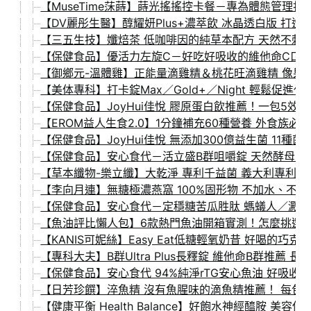
【MuseTime莯蒔】蒔光搖搖控卡餐－專為體態管理
【DV麗彤生醫】醇耀妍Plus+濃萃飲 冰晶透白版 
【三五生技】孅焙茶 低咖啡因的純草本配方 天然不刺激
【保健食品】優活力左旋C－好吃好吸收的維他命C口含
【御鄉元-溫體雞】正能量滴雞精＆桃花旺滴雞精 像
【美体專科】打卡錠Max／Gold+／Night 輕鬆促進
【保健食品】JoyHui佳悅 膠原蛋白飲推薦！一包5效
【EROM益人生食2.0】1分鐘補充60種營養 外食族
【保健食品】JoyHui佳悅 無添加300億益生菌 11
【保健食品】安心食代－活立盛B群咀嚼錠 天然酵母B群
【草本纖物-樂立纖】大乾淨 專利千益菌 義大利專利乳酸
【李向月連】無糖極濃燕窩 100%固形物 不加水、不
【保健食品】安心食代－定穩糖苦瓜胜肽 螞蟻人／澱
【魚油評比懶人包】6款熱門魚油開箱實測！怎麼挑選魚
【KANIS可妮絲】Easy Eat低糖輕氧奶昔 好喝的
【專科大夫】B群Ultra Plus長釋錠 維他命B群推薦
【保健食品】安心食代 94%純淨rTG安心魚油 好吸收
【日芳珍饌】淬魚精 沒有魚腥味的滴魚精推薦！ 每包
【健康平衡 Health Balance】好飽水神經醯胺 