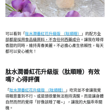
可以看到「
肽水潤番紅花升級版 （肽順睡）
」的配方
全
部都是採用食品級原料，不含任何西藥成分
。讓我在睡得
香甜的同時，維持青春美麗。不必擔心產生依賴性，每天
都可以安心補充！
肽水潤番紅花升級版（肽順睡）有效
嗎? 心得評價
「
肽水潤番紅花升級版 （肽順睡）
」吃完並不會讓我覺
得睏意重到不行、或是頭很暈無法抱持清醒，而是讓身體
自然而然的覺得「好像該睡了喔~」，讓我的大腦乖乖關
機。