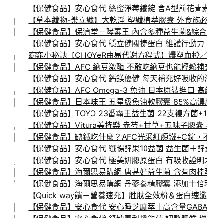
【保健食品】安心食代 絲蜜淨莓鐵錠 含A型前花青素15
【草本纖物-樂立纖】大乾淨 塑纖植萃膠囊 外食族必備
【保健食品】保濟堂－酵素王 內含多種益生菌&綜合酵素
【保健食品】安心食代 穩立健關捷蛋白 維護行動力 健
窈窕小秘訣【CHOYeR曲易代謝方程式】爆塑血橙／極
【保健食品】AFC 納豆激酶 不敢吃納豆也能輕鬆補充！
【保健食品】安心食代 鈣鎂優健 每天補充好吸收的海
【保健食品】AFC Omega-3 魚油 日本原裝進口 高
【保健食品】日本味王 五星級魚油軟膠囊 85%高濃度om
【保健食品】TOYO 23番霸王益生菌 22支複方菌+
【保健食品】Vitura美持樂 赤芍+甘草+五味子膠囊
【保健食品】缺鐵吃什麼？AFC光采紅顏鐵+C錠，不
【保健食品】安心食代 纖暢酵果10益菌 益生菌＋酵素
【保健食品】安心食代 極美妍膠原蛋白 有吸收證明才是
【保健食品】海爾思易購網 唐甚好益生菌 含有肉桂萃取
【保健食品】海爾思易購網 丹蔘養精膠囊 添加十倍瑪卡
【Quick way饋－營養速充】胜肽全效粉＆蛋白速纖
【保健食品】安心食代 安心睡芝麻萃｜高含量GABA