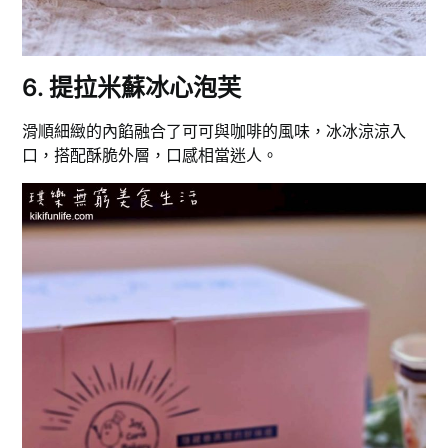
6. 提拉米蘇冰心泡芙
滑順細緻的內餡融合了可可與咖啡的風味，冰冰涼涼入
口，搭配酥脆外層，口感相當迷人。