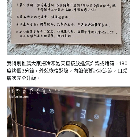
我特別推薦大家把冷凍泡芙直接放進氣炸鍋或烤箱，180
度烤個3分鐘，外殼恢復酥脆，內餡依舊冰冰涼涼，口感
層次完全升級。