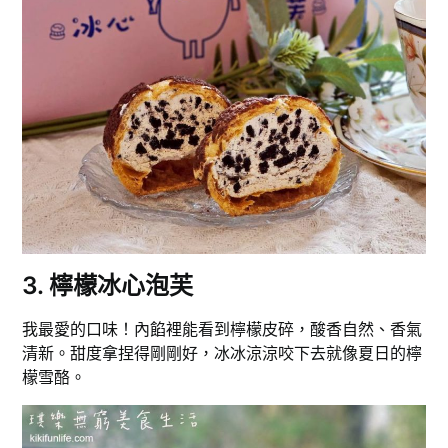
3. 檸檬冰心泡芙
我最愛的口味！內餡裡能看到檸檬皮碎，酸香自然、香氣
清新。甜度拿捏得剛剛好，冰冰涼涼咬下去就像夏日的檸
檬雪酪。