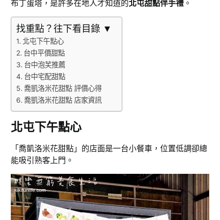
布丁蛋塔，是許多在地人才知道的
北屯甜點伴手禮
。
找重點？往下看目錄 ▼
北屯下午點心
台中平價甜點
台中泡芙推薦
台中宅配甜點
喬凱洛米花甜點 評價心得
喬凱洛米花甜點 店家資訊
北屯下午點心
「喬凱洛米花甜點」的店面是一台小餐車，位置低調卻總
能吸引熟客上門。