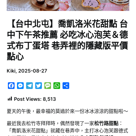
【台中北屯】喬凱洛米花甜點 台
中下午茶推薦 必吃冰心泡芙＆德
式布丁蛋塔 巷弄裡的隱藏版平價
點心
Kiki,
2025-08-27
Facebook
Messenger
Telegram
Twitter
Message
WhatsApp
分
享
Post Views:
8,513
夏天的午後，最幸福的莫過於來一份冰冰涼涼的甜點啦～
最近我去松竹寺拜拜時，偶然發現了一家
松竹路甜點
：
「喬凱洛米花甜點」就藏在巷弄中，主打冰心泡芙跟德式