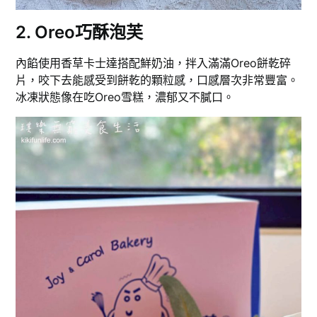
2. Oreo巧酥泡芙
內餡使用香草卡士達搭配鮮奶油，拌入滿滿Oreo餅乾碎
片，咬下去能感受到餅乾的顆粒感，口感層次非常豐富。
冰凍狀態像在吃Oreo雪糕，濃郁又不膩口。