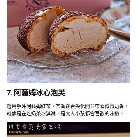
7. 阿薩姆冰心泡芙
選用手沖阿薩姆紅茶，茶香在舌尖化開並帶著微微奶香，
就像是在吃奶茶冰淇淋，是大人小孩都會喜歡的味道。