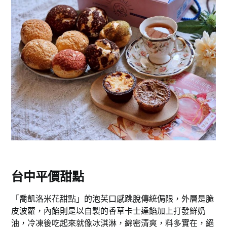
台中平價甜點
「喬凱洛米花甜點」的泡芙口感跳脫傳統侷限，外層是脆
皮波蘿，內餡則是以自製的香草卡士達餡加上打發鮮奶
油，冷凍後吃起來就像冰淇淋，綿密清爽，料多實在，絕