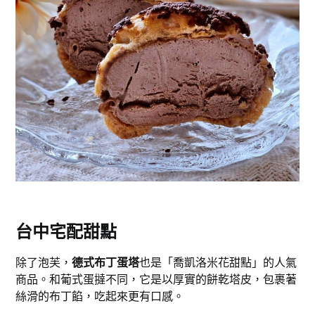
台中宅配甜點
除了泡芙，
德式布丁蛋塔
也是「喬凱洛米花甜點」的人氣
商品。和葡式蛋撻不同，它是以厚實的餅乾塔皮，包裹著
絲滑的布丁餡，吃起來更有口感。