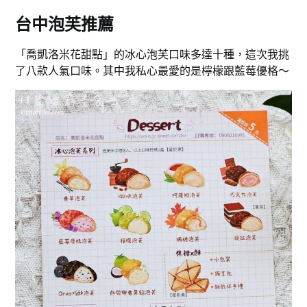
台中泡芙推薦
「喬凱洛米花甜點」的冰心泡芙口味多達十種，這次我挑
了八款人氣口味。其中我私心最愛的是檸檬跟藍莓優格～