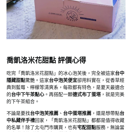
喬凱洛米花甜點 評價心得
吃完「喬凱洛米花甜點」的冰心泡芙後，完全被這家
台中
隱藏甜點
驚艷。這家
台中泡芙便宜
卻用料實在，從香草經
典到藍莓、檸檬等清爽系，每款都有特色，是夏天最適合
的
台中下午茶點心
。再搭配一顆
德式布丁蛋塔
，就是完美
的下午茶組合。
不論是要找
台中泡芙推薦
、
台中蛋塔推薦
，還是想帶點
台
中私藏伴手禮
回家，「喬凱洛米花甜點」都都是值得收藏
的名單！除了北屯門市購買，也有
宅配甜點
服務，無論當