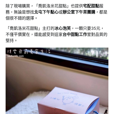
除了現場購買，「喬凱洛米花甜點」也提供
宅配甜點
服
務，無論是想找
北屯下午點心
或
辦公室下午茶團購
，都是
個很不錯的選擇。
「喬凱洛米花甜點」主打的
冰心泡芙
，一顆只要35元，
不僅平價實在，還能感受到這家
台中甜點工作
室對品質的
堅持。