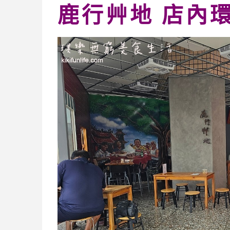
鹿行艸地 店內