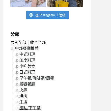
在 Instagram 上追蹤
分類
展開全部
|
收合全部
中部餐廳推薦
中式料理
印度料理
小吃美食
日式料理
早午餐/咖啡廳/簡餐
景觀餐廳
火鍋
燒肉
牛排
甜點/下午茶