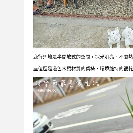
鹿行艸地是半開放式的空間，採光明亮、不悶熱
座位區是淺色木頭材質的桌椅，環境維持的很乾