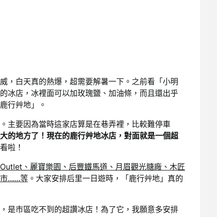
威，白天真的熱爆，超需要解暑一下。之前看「小明
的冰店，冰裡面可以加玫瑰鹽、加油條，而且還出乎
鹿行艸地」。
。主要因為當時這家店算是在巷弄裡，比較難停車
大的地方了！現在的鹿行艸地冰店，對面就是一個超
看啦！
utlet、麗寶樂園、后豐鐵馬道、月眉觀光糖廠、木匠
市……等
。大家安排后里一日遊時，「鹿行艸地」真的
，是市區吃不到的超讚冰店！為了它，我願意多安排