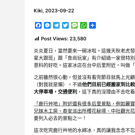
Kiki,
2023-09-22
Facebook
Messenger
Telegram
Twitter
Message
WhatsApp
分
享
Post Views:
23,580
炎炎夏日，當然要來一碗冰啦。這幾天秋老虎發
星大跟班」跟「食尚玩家」有介紹過一家很特別
意料的好吃。這家冰店在台中后里附近，叫做「
之前雖然很心動，但並沒有看完節目就馬上光顧
（對我就是懶）。不過
他們目前已經搬家到比較
大停車場，交通便利
，這下真的沒理由不去吃看
「鹿行艸地」附近還有很多后里景點，例如麗寶O
兄妹木工房、泰安派出所櫻花秘境、中社觀光花
要列入必去的景點之一！
這次吃完鹿行艸地的水綿冰，真的讓我念念不忘