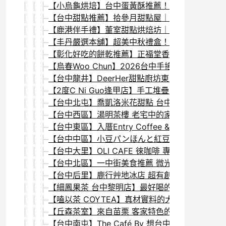
【小烏龜烘培】台中蛋黃酥推薦！從夜市手工餅乾
【台中甜點推薦】拾參月甜點屋｜多種口味的超美
【鹿港伴手禮】董室甜點烘焙坊｜法式風格的新一
【丰丹嚴選本舖】超美中秋禮盒！月餅／綠豆椪／
【彰化好吃的餅乾推薦】正福堂香港桃酥＆正福堂
【烏春Woo Chun】2026台中手搖飲推薦！
【台中龍井】DeerHer甜點廚坊東海店 喜餅
【2度C Ni Guo逢甲店】手工堆疊35層 真材實
【台中北屯】喬凱洛米花甜點 台中下午茶推薦 必
【台中西區】湯明茶樓 老宅中的家常菜＆下午茶 
【台中東區】入厝Entry Coffee & Bist
【台中中區】小豆パンほんと紅豆麵包(中正店) 超
【台中大里】OLI CAFE 徠咖啡 專業咖啡師
【台中北區】一中街美食推薦 微光島嶼WG下午茶
【台中后里】鹿行艸地冰店 超有創意跟特色的油條
【細鳳果茶 台中黎明店】最好喝的無咖啡因水果茶
【嗑以茶 COYTEA】真材實料的大甲芋頭跟愛
【丘森茶室】來自苗栗 客家特色的神級奶蓋進駐台
【台中南屯】The Café By 想台中 咖啡－整