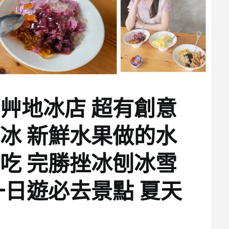
艸地冰店 超有創意
冰 新鮮水果做的水
吃 完勝挫冰刨冰雪
一日遊必去景點 夏天