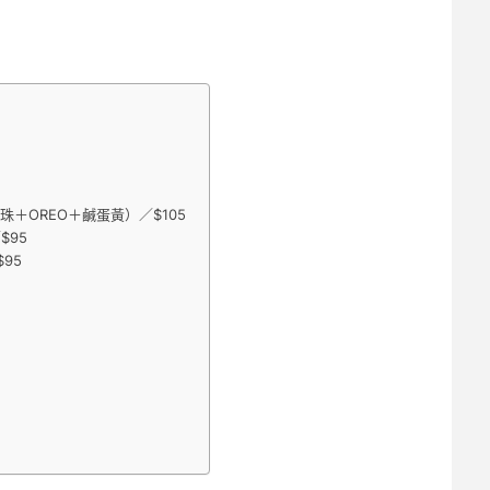
＋OREO＋鹹蛋黃）／$105
$95
95