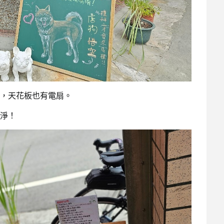
，天花板也有電扇。
淨！