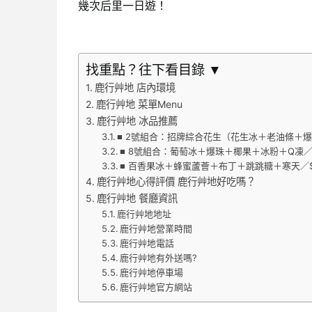
幾次后里一日遊！
找重點？往下看目錄 ▼
鹿行艸地 店內環境
鹿行艸地 菜單Menu
鹿行艸地 冰品推薦
■ 2號組合：招牌綜合花生（花生冰＋老油條＋爆珠
■ 8號組合：葡萄冰＋爆珠＋椰果＋冰粉＋Q凍／
■ 百香果冰＋蜂蜜蘆薈＋布丁＋跳跳糖＋寒天／$
鹿行艸地心得評價 鹿行艸地好吃嗎？
鹿行艸地 餐廳資訊
鹿行艸地地址
鹿行艸地營業時間
鹿行艸地電話
鹿行艸地有外送嗎?
鹿行艸地停車場
鹿行艸地官方網站