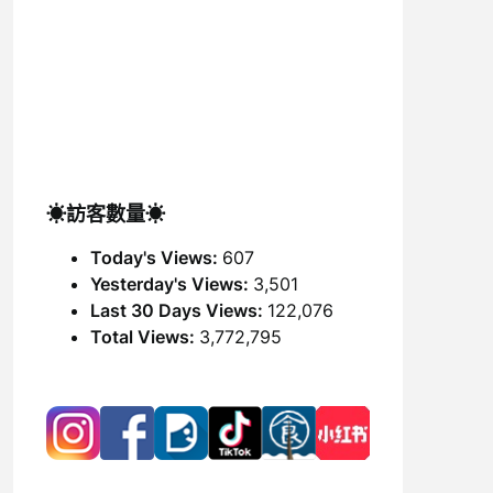
☀訪客數量☀
Today's Views:
607
Yesterday's Views:
3,501
Last 30 Days Views:
122,076
Total Views:
3,772,795