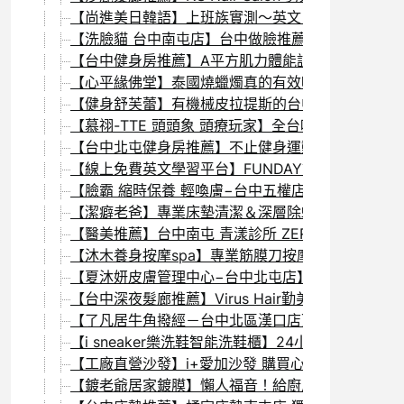
【尚進美日韓語】上班族實測～英文口說練習推薦！
【洗臉貓 台中南屯店】台中做臉推薦！無痛清粉刺＋
【台中健身房推薦】A平方肌力體能訓練中心-西屯店
【心平緣佛堂】泰國燒蠟燭真的有效嗎？線上祈福 
【健身舒芙蕾】有機械皮拉提斯的台中西區健身房推薦
【慕祤-TTE 頭頭象 頭療玩家】全台唯一韓式花浴
【台中北屯健身房推薦】不止健身運動教室 一對一教
【線上免費英文學習平台】FUNDAY試用心得評價
【臉霸 縮時保養 輕喚膚−台中五權店】平價快速有效
【潔癖老爸】專業床墊清潔＆深層除蟎 拒絕跟塵螨
【醫美推薦】台中南屯 青漾診所 ZERONA光雕減
【沐木養身按摩spa】專業筋膜刀按摩+手技+拔罐 
【夏沐妍皮膚管理中心−台中北屯店】耳燭淨化管理課
【台中深夜髮廊推薦】Virus Hair勤美概念店 
【了凡居牛角撥經－台中北區漢口店】撥筋棒搭配專業
【i sneaker樂洗鞋智能洗鞋櫃】24小時全天營業
【工廠直營沙發】i+愛加沙發 購買心得＆使用1.5年
【鍍老爺居家鍍膜】懶人福音！給廚房/浴室鍍上奈米