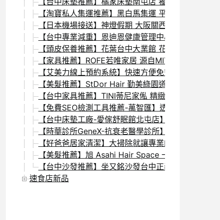
【台中床墊推薦】橘家床墊南屯店 獨立筒＆天然乳膠
【淘寶私人集運推薦】黑白馬集運 平台操作容易 台灣
【日本機場接送】神燈假期 大阪關西機場接送服務心
【台中專業減重】恩迪恩健康管理中心 健康飲食搭配
【頭皮保養推薦】花葉台中大業館 花葉頭皮養護 純天
【家具推薦】ROFE若唯家居 源自MIT個性化設計沙
【艾美力線上預約系統】快速方便免安裝 隨時隨地預
【美髮推薦】StDor Hair 勤美綠園道友善沙龍 Bra
【台中家具推薦】TINI蒂尼家俬 精緻設計感/溫馨
【免費SEO檢測工具推薦-萬智匯】透過SEO優化提
【台中床墊工廠-愛傢舒眠館北屯店】冰雪戀人-冷暖
【時華診所GeneX-抗衰老醫學診所】自律神經檢
【好爸爸居家清潔】大掃除就讓專業的來吧！專人到
【美髮推薦】旭 Asahi Hair Space 一中旗
【台中沙發推薦】坐又銘沙發台中正義門市 價格透明
速食店新品