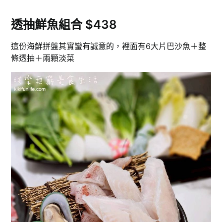
透抽鮮魚組合 $438
這份海鮮拼盤其實蠻有誠意的，裡面有6大片巴沙魚＋整
條透抽＋兩顆淡菜