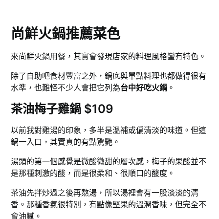
尚鮮火鍋推薦菜色
來尚鮮火鍋用餐，其實會發現店家的料理風格蠻有特色。
除了自助吧食材豐富之外，鍋底與單點料理也都做得很有
水準，也難怪不少人會把它列為
台中好吃火鍋
。
茶油梅子雞鍋 $109
以前我對雞湯的印象，多半是溫補或偏清淡的味道。但這
鍋一入口，其實真的有點驚艷。
湯頭的第一個感覺是微酸微甜的層次感，梅子的果酸並不
是那種刺激的酸，而是很柔和、很順口的酸度。
茶油先拌炒過之後再熬湯，所以湯裡會有一股淡淡的清
香。那種香氣很特別，有點像堅果的溫潤香味，但完全不
會油膩。