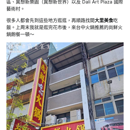
區、異想新樂園（異想新世界）以及 Dali Art Plaza 國際
藝術村。
很多人都會先到這些地方逛逛，再順路找間
大里美食
吃
飯。上周末我就是逛完花市後，來台中火鍋推薦的尚鮮火
鍋飽餐一頓～