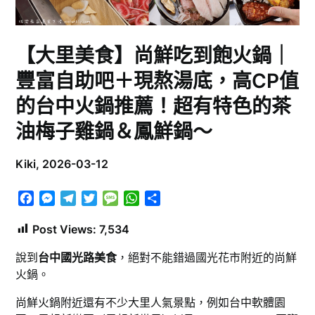
【大里美食】尚鮮吃到飽火鍋｜
豐富自助吧＋現熬湯底，高CP值
的台中火鍋推薦！超有特色的茶
油梅子雞鍋＆鳳鮮鍋～
Kiki,
2026-03-12
Facebook
Messenger
Telegram
Twitter
Message
WhatsApp
分
享
Post Views:
7,534
說到
台中國光路美食
，絕對不能錯過國光花市附近的尚鮮
火鍋。
尚鮮火鍋附近還有不少大里人氣景點，例如台中軟體園