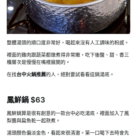
整體湯頭的順口度非常好，喝起來沒有人工調味的粉感。
裡面的雞肉跟蔬菜都燉煮得非常嫩，吃下後酸、甜、香三
種層次是慢慢在嘴裡展開的。
在找
台中火鍋推薦
的人，絕對要試看看這鍋湯底。
鳳鮮鍋 $63
鳳鮮鍋算是很有創意的一款台中必吃湯底，裡面加入了鳳
梨醬與扁魚乾一起熬煮。
湯頭顏色偏淡金色，看起來很清澈。第一口喝下去時會先